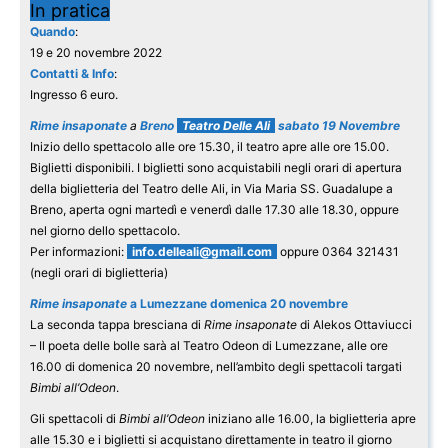
In pratica
Quando
:
19 e 20 novembre 2022
Contatti & Info
:
Ingresso 6 euro.
Rime insaponate
a
Breno
Teatro Delle Ali
sabato 19 Novembre
Inizio dello spettacolo alle ore 15.30, il teatro apre alle ore 15.00.
Biglietti disponibili. I biglietti sono acquistabili negli orari di apertura
della biglietteria del Teatro delle Ali, in Via Maria SS. Guadalupe a
Breno, aperta ogni martedì e venerdì dalle 17.30 alle 18.30, oppure
nel giorno dello spettacolo.
Per informazioni:
info.delleali@gmail.com
oppure 0364 321431
(negli orari di biglietteria)
Rime insaponate
a Lumezzane domenica 20 novembre
La seconda tappa bresciana di
Rime insaponate
di Alekos Ottaviucci
– Il poeta delle bolle sarà al Teatro Odeon di Lumezzane, alle ore
16.00 di domenica 20 novembre, nell’ambito degli spettacoli targati
Bimbi all’Odeon
.
Gli spettacoli di
Bimbi all’Odeon
iniziano alle 16.00, la biglietteria apre
alle 15.30 e i biglietti si acquistano direttamente in teatro il giorno