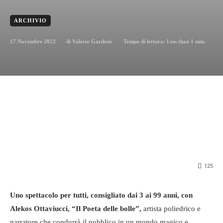
ARCHIVIO
17 Novembre 2022
Tempo di lettura:
Less than 1
min.
di
Valerio Gardoni
125
Uno spettacolo per tutti, consigliato dai 3 ai 99 anni, con
Alekos Ottaviucci, “Il Poeta delle bolle”,
artista poliedrico e
narratore che condurrà il pubblico in un mondo magico e