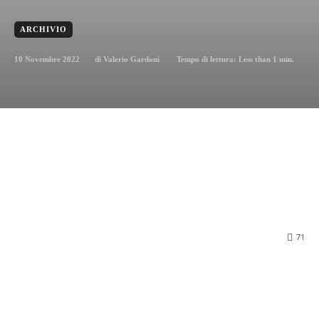
ARCHIVIO
10 Novembre 2022
Tempo di lettura:
Less than 1
min.
di
Valerio Gardoni
71