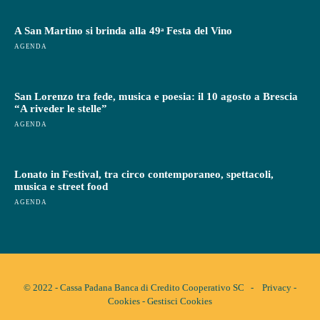
A San Martino si brinda alla 49ᵃ Festa del Vino
AGENDA
San Lorenzo tra fede, musica e poesia: il 10 agosto a Brescia
“A riveder le stelle”
AGENDA
Lonato in Festival, tra circo contemporaneo, spettacoli,
musica e street food
AGENDA
© 2022 - Cassa Padana Banca di Credito Cooperativo SC -
Privacy
-
Cookies
-
Gestisci Cookies