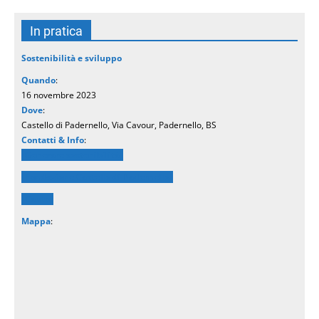
In pratica
Sostenibilità e sviluppo
Quando
:
16 novembre 2023
Dove
:
Castello di Padernello, Via Cavour, Padernello, BS
Contatti & Info
:
Generare sostenibilità
Fondazione Castello di Padernello
Cauto
Mappa
: