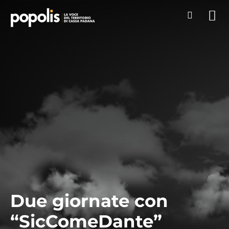
Due giornate con
“SicComeDante”