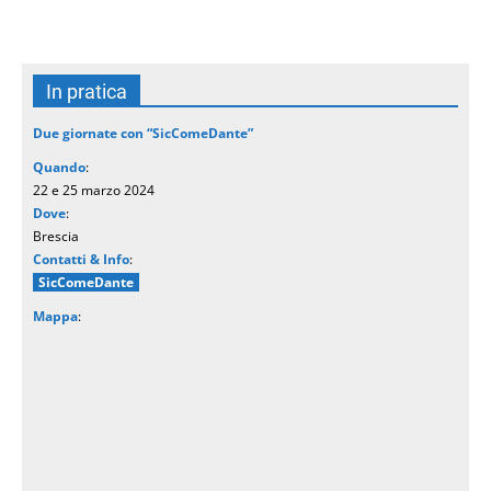
In pratica
Due giornate con “SicComeDante”
Quando
:
22 e 25 marzo 2024
Dove
:
Brescia
Contatti & Info
:
SicComeDante
Mappa
: